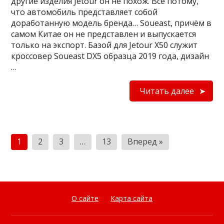
другие изделия Jetour он не похож. Всё потому,
что автомобиль представляет собой
доработанную модель бренда… Soueast, причём в
самом Китае он не представлен и выпускается
только на экспорт. Базой для Jetour X50 служит
кроссовер Soueast DX5 образца 2019 года, дизайн
…
Читать далее
Пагинация
1
2
3
…
13
Вперед »
записей
О сайте
Карта сайта