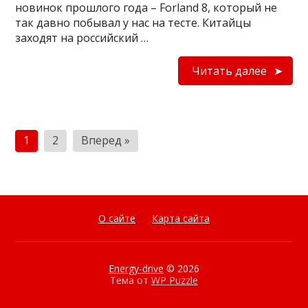
новинок прошлого года – Forland 8, который не
так давно побывал у нас на тесте. Китайцы
заходят на российский …
Читать далее
Пагинация
1
2
Вперед »
записей
О сайте
Карта сайта
Energy-drive
© 2026
Тема от
WP Puzzle