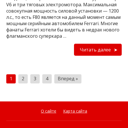
V6 и три тяговых электромотора. Максимальная
совокупная мощность силовой установки — 1200
л.с., то есть F80 является на данный момент самым
мощным серийным автомобилем Ferrari. Многие
фанаты Ferrari хотели бы видеть в недрах нового
флагманского суперкара …
Читать далее
Пагинация
1
2
3
4
Вперед »
записей
О сайте
Карта сайта