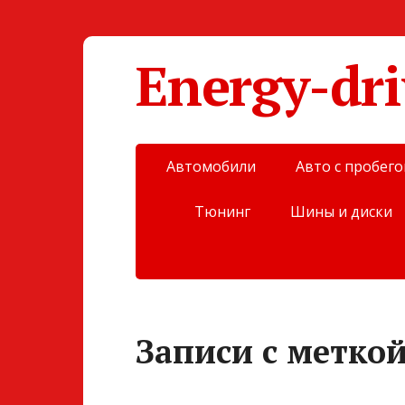
Energy-dri
Автомобили
Авто с пробег
Тюнинг
Шины и диски
Записи с метко