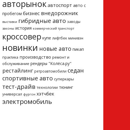
авторынок
автоспорт
авто с
внедорожник
бизнес
пробегом
гибридные авто
заводы
выставки
история
законы
коммерческий транспорт
кроссовер
купе
лифтбек
минивэн
новинки
новые авто
пикап
производство
ремонт и
практика
рендеры "Колёса.ру"
обслуживание
седан
рестайлинг
ретроавтомобили
спортивные авто
суперкары
тест-драйв
тюнинг
технологии
хэтчбек
универсал
фургон
электромобиль