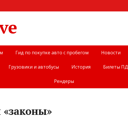
ve
ом
Гид по покупке авто с пробегом
Новости
Грузовики и автобусы
История
Билеты П
Рендеры
й «законы»