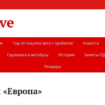
ve
ом
Гид по покупке авто с пробегом
Новости
Грузовики и автобусы
История
Билеты П
Рендеры
й «Европа»