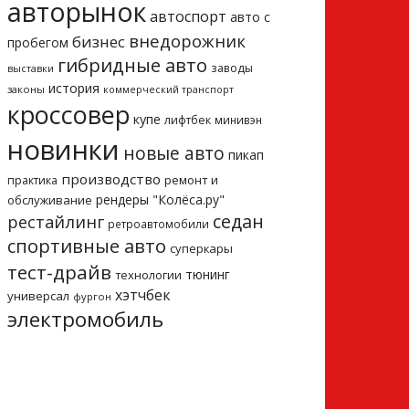
авторынок
автоспорт
авто с
внедорожник
бизнес
пробегом
гибридные авто
заводы
выставки
история
законы
коммерческий транспорт
кроссовер
купе
лифтбек
минивэн
новинки
новые авто
пикап
производство
ремонт и
практика
рендеры "Колёса.ру"
обслуживание
седан
рестайлинг
ретроавтомобили
спортивные авто
суперкары
тест-драйв
тюнинг
технологии
хэтчбек
универсал
фургон
электромобиль