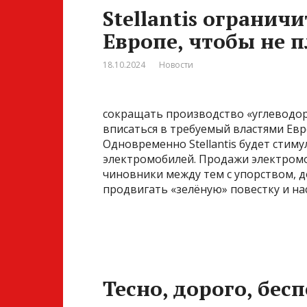
Stellantis огранич
Европе, чтобы не 
18.10.2024
Новости
сокращать производство «углеводоро
вписаться в требуемый властями Ев
Одновременно Stellantis будет сти
электромобилей. Продажи электромо
чиновники между тем с упорством, 
продвигать «зелёную» повестку и н
Тесно, дорого, бес