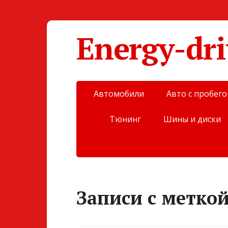
Energy-dri
Автомобили
Авто с пробег
Тюнинг
Шины и диски
Записи с метко